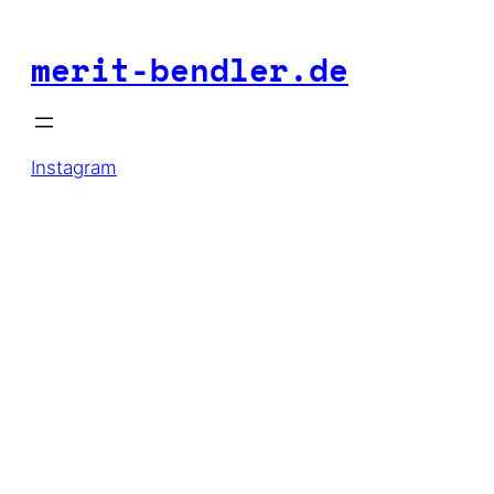
Zum
merit-bendler.de
Inhalt
springen
Instagram
G